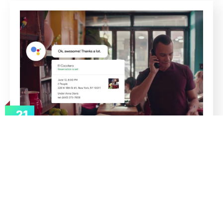
21
jun
admin
IA
O que é o Google Duplex e como
funciona?