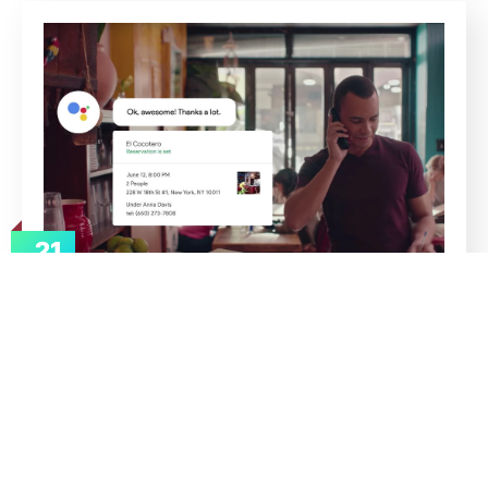
21
jun
admin
IA
O que é o Google Duplex e como
funciona?