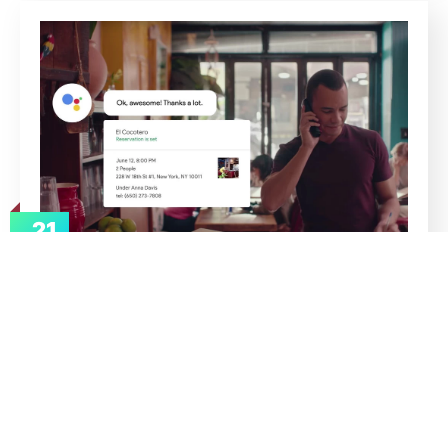
21
jun
admin
IA
O que é o Google Duplex e como
funciona?