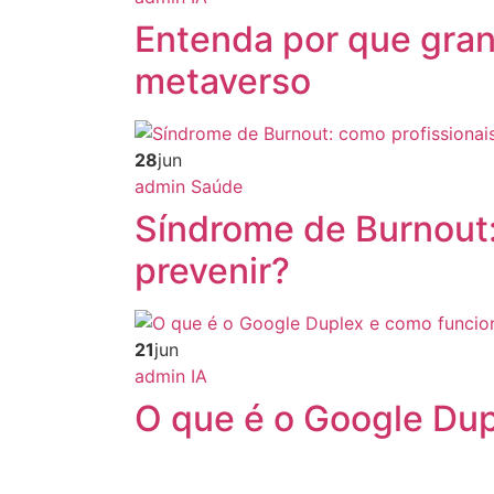
Entenda por que gra
metaverso
28
jun
admin
Saúde
Síndrome de Burnout:
prevenir?
21
jun
admin
IA
O que é o Google Du