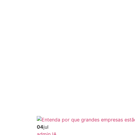
04
jul
admin
IA