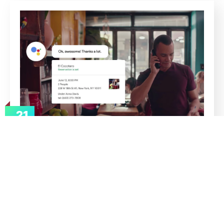
21
jun
admin
IA
O que é o Google Duplex e como
funciona?