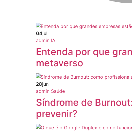
04
jul
admin
IA
Entenda por que gra
metaverso
28
jun
admin
Saúde
Síndrome de Burnout:
prevenir?