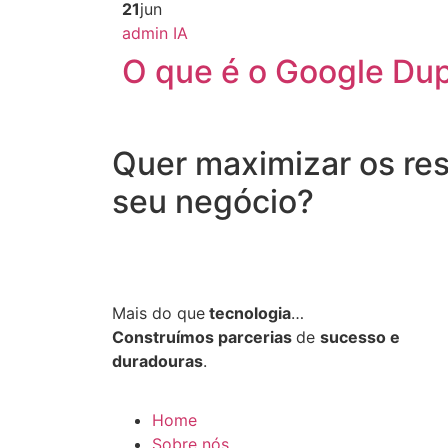
21
jun
admin
IA
O que é o Google Du
Quer maximizar os re
seu negócio?
Mais do que
tecnologia
…
Construímos parcerias
de
sucesso e
duradouras
.
Home
Sobre nós