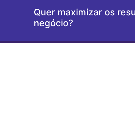
Quer maximizar os resu
negócio?
Mais do que
tecnologia
…
Construímos parcerias
de
sucesso e
duradouras
.
Home
Sobre nós