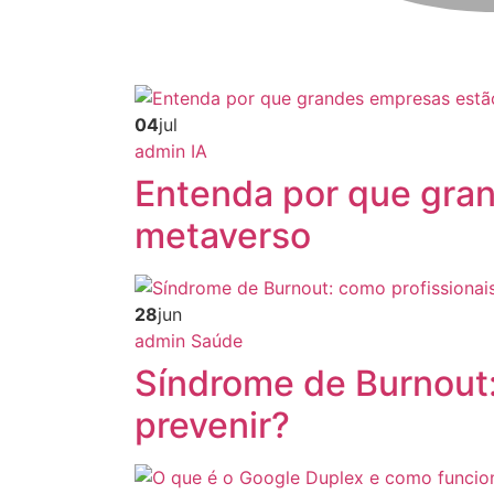
04
jul
admin
IA
Entenda por que gra
metaverso
28
jun
admin
Saúde
Síndrome de Burnout:
prevenir?