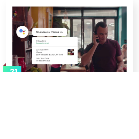
21
jun
admin
IA
O que é o Google Duplex e como
funciona?